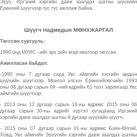
Эрүү, Иргэний хэргийн давж заалдах шатны шүүхийн
Ерөнхий шүүгчээр тус тус ажллаж байна.
Шүүгч Надмидын МӨНХЖАРГАЛ
Төгссөн сургууль:
1990 онд МУИС –ийг эрх зүйч мэргэжилээр төгссөн.
Ажилласан байдал:
-1990 оны 7 дугаар сард Увс аймгийн хэсгийн ардын
шүүхийн шүүгчээр, Монгол улсын Ерөнхийлөгчийн 1993
оны 08 дугаар сарын 09 –ний өдрийн 61 тоот зарлигаар Увс
аймгийн шүүгчээр;
- 2013 оны 12 дугаар сарын 18-ны өдрөөс 2015 оны 06
дугаар сарын 30-ны өдрийг хүртэл хугацаанд Иргэний
хэргийн давж заалдах шатны 6 дугаар шүүхийн шүүгч;
- 2015 оны 07 дугаар сарын 01-ны өдрөөс Баян-Өлгий,
Ховд, Увс аймгийн Эрүүгийн хэргийн давж заалдах шатны