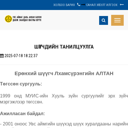
ХОЛБОО БАРИХ
САНАЛ ХҮСЭЛТ ИЛГЭЭХ
Toggle
naviga
ШҮҮГЧДИЙН ТАНИЛЦУУЛГА
2025-07-18 18:22:37
Ерөнхий шүүгч Лхамсүрэнгийн АЛТАН
Төгссөн сургууль:
1999 онд МУИС-ийн Хууль зүйн сургуулийг эрх зүйч
мэргэжлээр төгссөн.
Ажилласан байдал:
- 2001 оноос Увс аймгийн шүүхэд шүүх хуралдааны нарийн