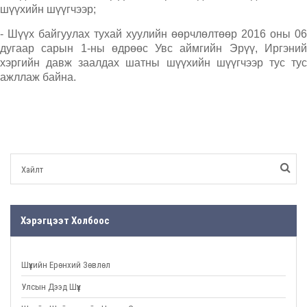
шүүхийн шүүгчээр;
- Шүүх байгуулах тухай хуулийн өөрчлөлтөөр 2016 оны 06
дугаар сарын 1-ны өдрөөс Увс аймгийн Эрүү, Иргэний
хэргийн давж заалдах шатны шүүхийн шүүгчээр тус тус
ажллаж байна.
Хэрэгцээт Холбоос
Шүүхийн Ерөнхий Зөвлөл
Улсын Дээд Шүүх