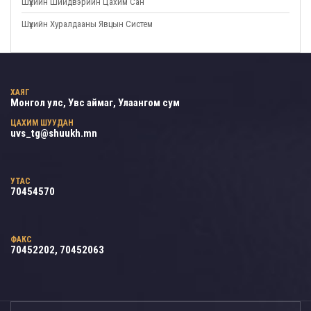
Шүүхийн Шийдвэрийн Цахим Сан
Шүүхийн Хуралдааны Явцын Систем
ХАЯГ
Монгол улс, Увс аймаг, Улаангом сум
ЦАХИМ ШУУДАН
uvs_tg@shuukh.mn
УТАС
70454570
ФАКС
70452202, 70452063