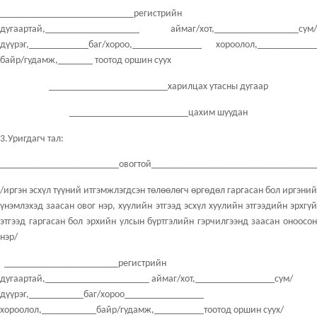
___________________________регистрийн
дугаартай,___________________ аймаг/хот,_________________сум/
дүүрэг,____________баг/хороо,______________ хороолол,____________
байр/гудамж,_______ тоотод оршин суух
________________________харилцах утасны дугаар
________________________цахим шуудан
3.Уригдагч тал:
________________________овогтой_________________________________
/иргэн эсхүл түүний итгэмжлэгдсэн төлөөлөгч өргөдөл гаргасан бол иргэний
үнэмлэхэд заасан овог нэр, хуулийн этгээд эсхүл хуулийн этгээдийн эрхгүй
этгээд гаргасан бол эрхийн улсын бүртгэлийн гэрчилгээнд заасан оноосон
нэр/
_______________________регистрийн
дугаартай,_____________________ аймаг/хот,________________сум/
дүүрэг,___________баг/хороо________________
хороолол,___________байр/гудамж,__________тоотод оршин суух/