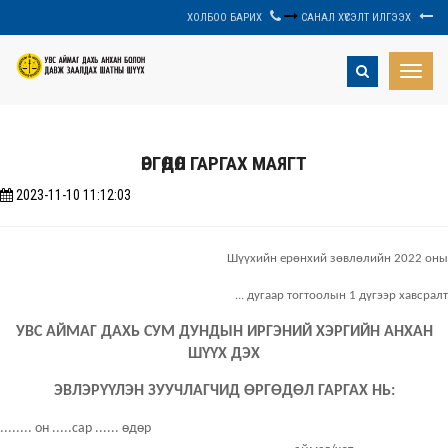
ХОЛБОО БАРИХ
САНАЛ ХҮСЭЛТ ИЛГЭЭХ
Toggle
naviga
ӨРГӨДӨЛ ГАРГАХ МАЯГТ
2023-11-10 11:12:03
Шүүхийн ерөнхий зөвлөлийн 2022 оны
... дугаар тогтоолын 1 дүгээр хавсралт
УВС АЙМАГ ДАХЬ СУМ ДУНДЫН ИРГЭНИЙ ХЭРГИЙН АНХАН
ШҮҮХ ДЭХ
ЭВЛЭРҮҮЛЭН ЗУУЧЛАГЧИД ӨРГӨДӨЛ ГАРГАХ НЬ:
........ он .....сар ...... өдөр