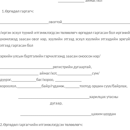
_____________ аймаг/хот
1.Өргөдөл гаргагч:
________________________овогтой_________________________________
/иргэн эсхүл түүний итгэмжлэгдсэн төлөөлөгч өргөдөл гаргасан бол иргэний
үнэмлэхэд заасан овог нэр, хуулийн этгээд эсхүл хуулийн этгээдийн эрхгүй
этгээд гаргасан бол
эрхийн улсын бүртгэлийн гэрчилгээнд заасан оноосон нэр/
__________________________регистрийн дугаартай,
___________________ аймаг/хот,_________________сум/
дүүрэг,____________баг/хороо, _____________
хороолол,____________байр/гудамж,_______тоотод оршин суух/байрлах,
___________________________________харилцах утасны
дугаар,
___________________________________цахим шуудан
2.Өргөдөл гаргагчийн итгэмжлэгдсэн төлөөлөгч: