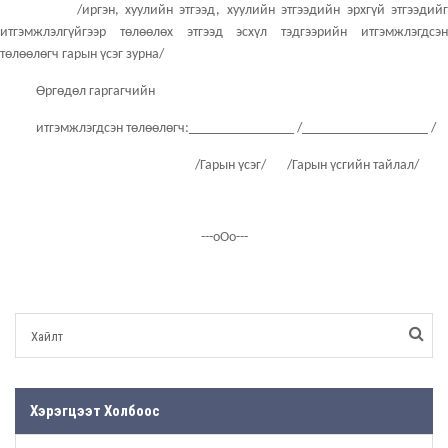
/иргэн, хуулийн этгээд, хуулийн этгээдийн эрхгүй этгээдийг
итгэмжлэлгүйгээр төлөөлөх этгээд эсхүл тэдгээрийн итгэмжлэгдсэн
төлөөлөгч гарын үсэг зурна/
Өргөдөл гаргагчийн
итгэмжлэгдсэн төлөөлөгч:_______________ /__________________ /
/Гарын үсэг/ /Гарын үсгийн тайлал/
---оОо---
Хэрэгцээт Холбоос