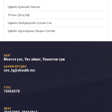
Шүүхийн Ерөнхий Зөвлөл
Улсын Дээд Шүүх
Шүүхийн Шийдвэрийн Цахим Сан
Шүүхийн Хуралдааны Явцын Систем
ХАЯГ
Монгол улс, Увс аймаг, Улаангом сум
ЦАХИМ ШУУДАН
uvs_tg@shuukh.mn
УТАС
70454570
ФАКС