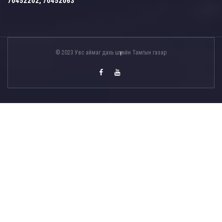
70452202, 70452063
© 2023 Увс аймаг дахь шүүхийн Тамгын газар