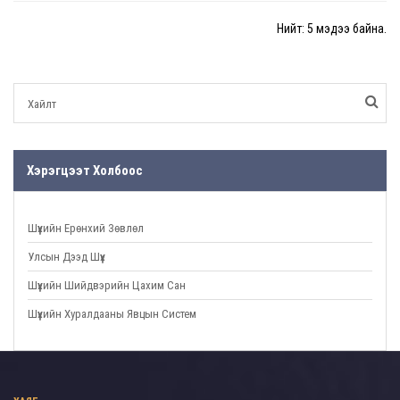
Нийт: 5 мэдээ байна.
Хэрэгцээт Холбоос
Шүүхийн Ерөнхий Зөвлөл
Улсын Дээд Шүүх
Шүүхийн Шийдвэрийн Цахим Сан
Шүүхийн Хуралдааны Явцын Систем