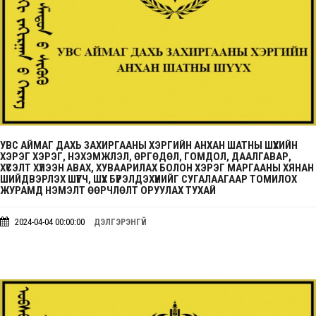
УВС АЙМАГ ДАХЬ ЗАХИРГААНЫ ХЭРГИЙН АНХАН ШАТНЫ ШҮҮХИЙН
ХЭРЭГ ХЭРЭГ, НЭХЭМЖЛЭЛ, ӨРГӨДӨЛ, ГОМДОЛ, ДААЛГАВАР,
ХҮСЭЛТ ХҮЛЭЭН АВАХ, ХУВААРИЛАХ БОЛОН ХЭРЭГ МАРГААНЫ ХЯНАН
ШИЙДВЭРЛЭХ ШҮҮГЧ, ШҮҮХ БҮРЭЛДЭХҮҮНИЙГ СУГАЛААГААР ТОМИЛОХ
ЖУРАМД НЭМЭЛТ ӨӨРЧЛӨЛТ ОРУУЛАХ ТУХАЙ
2024-04-04 00:00:00
ДЭЛГЭРЭНГҮЙ