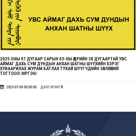
2025 ОНЫ 07 ДУГААР САРЫН 03-НЫ ӨДРИЙН 38 ДУГААРТАЙ УВС
АЙМАГ ДАХЬ СУМ ДУНДЫН АНХАН ШАТНЫ ШҮҮХИЙН ХЭРЭГ
ХУВААРИЛАХ ЖУРАМ БАТЛАХ ТУХАЙ ШҮҮГЧДИЙН ЗӨВЛӨГӨӨНИЙ
ТОГТООЛ /ИРГЭН/
2025-07-09 00:00:00
ДЭЛГЭРЭНГҮЙ