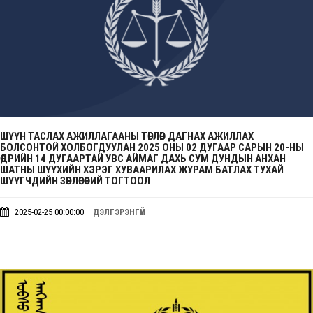
ШҮҮН ТАСЛАХ АЖИЛЛАГААНЫ ТӨРЛӨӨР ДАГНАХ АЖИЛЛАХ
БОЛСОНТОЙ ХОЛБОГДУУЛАН 2025 ОНЫ 02 ДУГААР САРЫН 20-НЫ
ӨДРИЙН 14 ДУГААРТАЙ УВС АЙМАГ ДАХЬ СУМ ДУНДЫН АНХАН
ШАТНЫ ШҮҮХИЙН ХЭРЭГ ХУВААРИЛАХ ЖУРАМ БАТЛАХ ТУХАЙ
ШҮҮГЧДИЙН ЗӨВЛӨГӨӨНИЙ ТОГТООЛ
2025-02-25 00:00:00
ДЭЛГЭРЭНГҮЙ