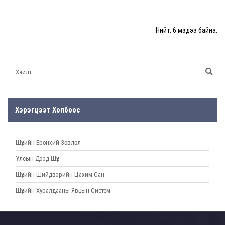
Нийт: 6 мэдээ байна.
Хэрэгцээт Холбоос
Шүүхийн Ерөнхий Зөвлөл
Улсын Дээд Шүүх
Шүүхийн Шийдвэрийн Цахим Сан
Шүүхийн Хуралдааны Явцын Систем