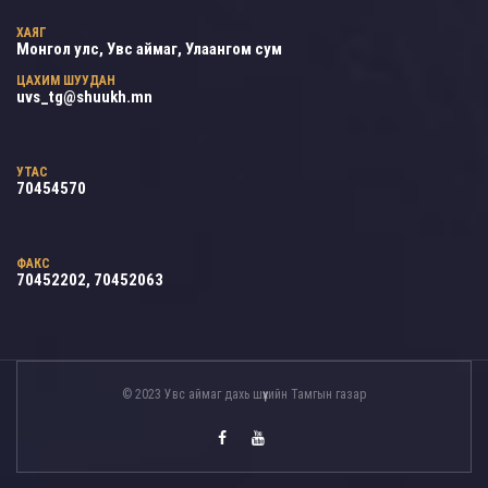
ХАЯГ
Монгол улс, Увс аймаг, Улаангом сум
ЦАХИМ ШУУДАН
uvs_tg@shuukh.mn
УТАС
70454570
ФАКС
70452202, 70452063
© 2023 Увс аймаг дахь шүүхийн Тамгын газар