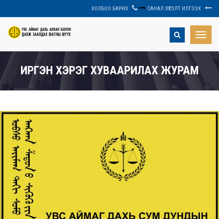
ХОЛБОО БАРИХ
САНАЛ ХҮСЭЛТ ИЛГЭЭХ
Toggle
naviga
ИРГЭН ХЭРЭГ ХУВААРИЛАХ ЖУРАМ