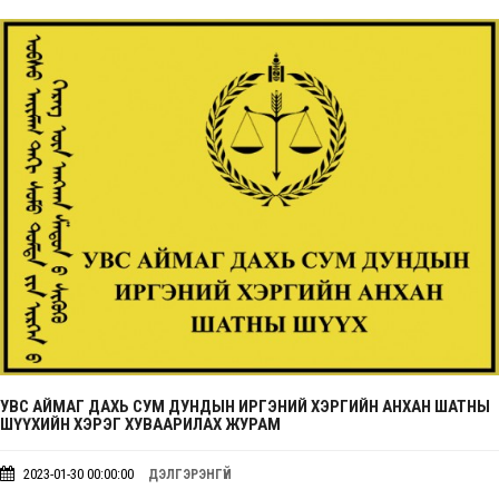
УВС АЙМАГ ДАХЬ СУМ ДУНДЫН ИРГЭНИЙ ХЭРГИЙН АНХАН ШАТНЫ
ШҮҮХИЙН ХЭРЭГ ХУВААРИЛАХ ЖУРАМ
2023-01-30 00:00:00
ДЭЛГЭРЭНГҮЙ