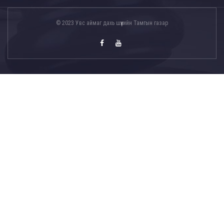
© 2023 Увс аймаг дахь шүүхийн Тамгын газар