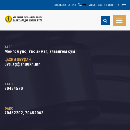
ХОЛБОО БАРИХ
САНАЛ ХҮСЭЛТ ИЛГЭЭХ
Toggle
naviga
ХАЯГ
Монгол улс, Увс аймаг, Улаангом сум
ЦАХИМ ШУУДАН
uvs_tg@shuukh.mn
УТАС
70454570
ФАКС
70452202, 70452063