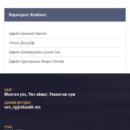
Хэрэгцээт Холбоос
Шүүхийн Ерөнхий Зөвлөл
Улсын Дээд Шүүх
Шүүхийн Шийдвэрийн Цахим Сан
Шүүхийн Хуралдааны Явцын Систем
ХАЯГ
Монгол улс, Увс аймаг, Улаангом сум
ЦАХИМ ШУУДАН
uvs_tg@shuukh.mn
УТАС