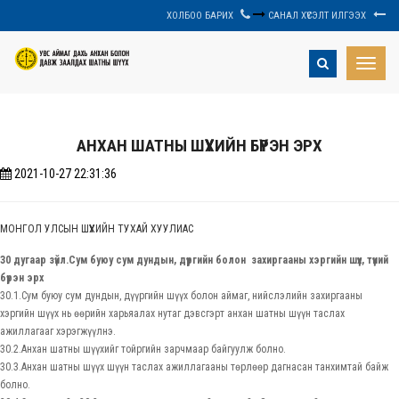
ХОЛБОО БАРИХ
САНАЛ ХҮСЭЛТ ИЛГЭЭХ
Toggle
naviga
АНХАН ШАТНЫ ШҮҮХИЙН БҮРЭН ЭРХ
2021-10-27 22:31:36
МОНГОЛ УЛСЫН ШҮҮХИЙН ТУХАЙ ХУУЛИАС
30 дугаар зүйл.Сум буюу сум дундын, дүүргийн болон захиргааны хэргийн шүүх, түүний
бүрэн эрх
30.1.Сум буюу сум дундын, дүүргийн шүүх болон аймаг, нийслэлийн захиргааны
хэргийн шүүх нь өөрийн харьяалах нутаг дэвсгэрт анхан шатны шүүн таслах
ажиллагааг хэрэгжүүлнэ.
30.2.Анхан шатны шүүхийг тойргийн зарчмаар байгуулж болно.
30.3.Анхан шатны шүүх шүүн таслах ажиллагааны төрлөөр дагнасан танхимтай байж
болно.