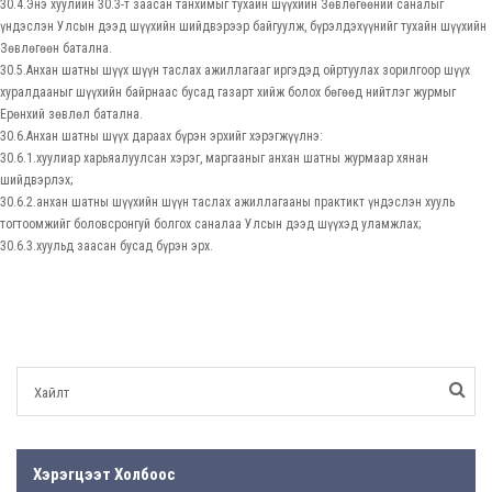
30.4.Энэ хуулийн 30.3-т заасан танхимыг тухайн шүүхийн Зөвлөгөөний саналыг
үндэслэн Улсын дээд шүүхийн шийдвэрээр байгуулж, бүрэлдэхүүнийг тухайн шүүхийн
Зөвлөгөөн батална.
30.5.Анхан шатны шүүх шүүн таслах ажиллагааг иргэдэд ойртуулах зорилгоор шүүх
хуралдааныг шүүхийн байрнаас бусад газарт хийж болох бөгөөд нийтлэг журмыг
Ерөнхий зөвлөл батална.
30.6.Анхан шатны шүүх дараах бүрэн эрхийг хэрэгжүүлнэ:
30.6.1.хуулиар харьяалуулсан хэрэг, маргааныг анхан шатны журмаар хянан
шийдвэрлэх;
30.6.2.анхан шатны шүүхийн шүүн таслах ажиллагааны практикт үндэслэн хууль
тогтоомжийг боловсронгуй болгох саналаа Улсын дээд шүүхэд уламжлах;
30.6.3.хуульд заасан бусад бүрэн эрх.
Хэрэгцээт Холбоос