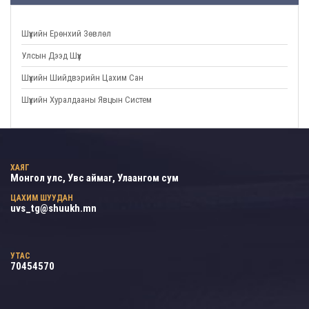
Шүүхийн Ерөнхий Зөвлөл
Улсын Дээд Шүүх
Шүүхийн Шийдвэрийн Цахим Сан
Шүүхийн Хуралдааны Явцын Систем
ХАЯГ
Монгол улс, Увс аймаг, Улаангом сум
ЦАХИМ ШУУДАН
uvs_tg@shuukh.mn
УТАС
70454570