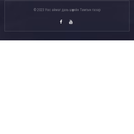
© 2023 Увс аймаг дахь шүүхийн Тамгын газар