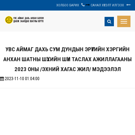
ХОЛБОО БАРИХ
САНАЛ ХҮСЭЛТ ИЛГЭЭХ
Toggle
naviga
УВС АЙМАГ ДАХЬ СУМ ДУНДЫН ЭРҮҮГИЙН ХЭРГИЙН
АНХАН ШАТНЫ ШҮҮХИЙН ШҮҮН ТАСЛАХ АЖИЛЛАГААНЫ
2023 ОНЫ /ЭХНИЙ ХАГАС ЖИЛ/ МЭДЭЭЛЭЛ
2023-11-10 01:04:00