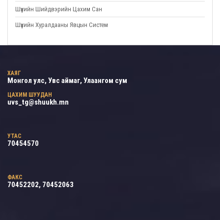
Шүүхийн Шийдвэрийн Цахим Сан
Шүүхийн Хуралдааны Явцын Систем
ХАЯГ
Монгол улс, Увс аймаг, Улаангом сум
ЦАХИМ ШУУДАН
uvs_tg@shuukh.mn
УТАС
70454570
ФАКС
70452202, 70452063