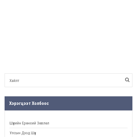
Хэрэгцээт Холбоос
Шүүхийн Ерөнхий Зөвлөл
Улсын Дээд Шүүх