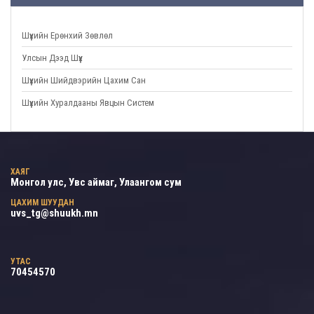
Шүүхийн Ерөнхий Зөвлөл
Улсын Дээд Шүүх
Шүүхийн Шийдвэрийн Цахим Сан
Шүүхийн Хуралдааны Явцын Систем
ХАЯГ
Монгол улс, Увс аймаг, Улаангом сум
ЦАХИМ ШУУДАН
uvs_tg@shuukh.mn
УТАС
70454570