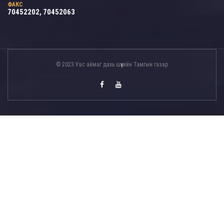
ФАКС
70452202, 70452063
© 2023 Увс аймаг дахь шүүхийн Тамгын газар