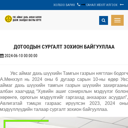
ХОЛБОО БАРИХ
САНАЛ ХҮСЭЛТ ИЛГЭЭХ
Toggle
naviga
ДОТООДЫН СУРГАЛТ ЗОХИОН БАЙГУУЛЛАА
2024-06-10 00:00:00
Увс аймаг дахь шүүхийн Тамгын газрын нягтлан бодогч
А.Мөнхзул нь 2024 оны 6 дугаар сарын 10-ны өдөр Увс
аймаг дахь шүүхийн тамгын газрын шүүхийн захиргааны
албан хаагчдад “Хувийн ашиг сонирхлын мэдүүлэг болон
хөрөнгө, орлогын мэдүүлгийг гаргахад анхаарах асуудал”,
Авлигатай тэмцэх газраас ирүүлсэн 2023, 2024 оны
мэдүүллүүдийн талаар сургалт зохион байгууллаа.