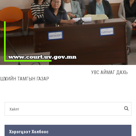
УВС АЙМАГ ДАХЬ
ШҮҮХИЙН ТАМГЫН ГАЗАР
Хэрэгцээт Холбоос