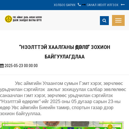
ХОЛБОО БАРИХ
САНАЛ ХҮСЭЛТ ИЛГЭЭХ
Toggle
naviga
“НЭЭЛТТЭЙ ХААЛГАНЫ ӨДӨРЛӨГ” ЗОХИОН
БАЙГУУЛАГДЛАА
2025-05-23 00:00:00
Увс аймгийн Улаангом сумын Гэмт хэрэг, зөрчлөөс
урьдчилан сэргийлэх ажлыг зохицуулах салбар зөвлөлөөс
санаачлан гэмт хэрэг, зөрчлөөс урьдчилан сэргийлэх
“Нээлттэй өдөрлөг”-ийг 2025 оны 05 дугаар сарын 23-ны
өдөр Увс аймгийн Биеийн тамир, спортын газар дээр
зохион байгууллаа.