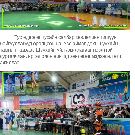
Тус өдөрлөг тухайн салбар зөвлөлийн гишүүн
байгууллагууд оролцсон ба Увс аймаг дахь шүүхийн
тамгын газраас Шүүхийн үйл ажиллагааг нээлттэй
сурталчлан, иргэд олон нийтэд зөвлөгөө мэдээлэл өгч
ажиллаа.