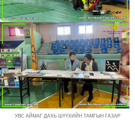
УВС АЙМАГ ДАХЬ ШҮҮХИЙН ТАМГЫН ГАЗАР