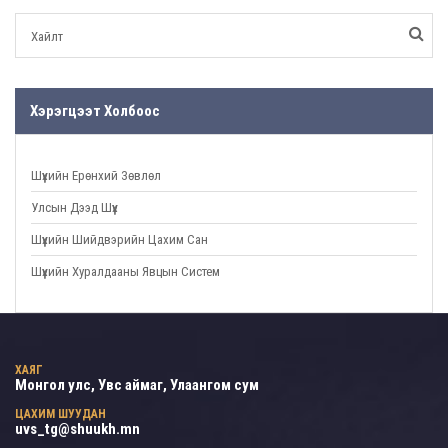
Хэрэгцээт Холбоос
Шүүхийн Ерөнхий Зөвлөл
Улсын Дээд Шүүх
Шүүхийн Шийдвэрийн Цахим Сан
Шүүхийн Хуралдааны Явцын Систем
ХАЯГ
Монгол улс, Увс аймаг, Улаангом сум
ЦАХИМ ШУУДАН
uvs_tg@shuukh.mn