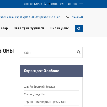
ХОЛБОО БАРИХ
САНАЛ ХҮСЭЛТ ИЛГЭЭХ
аас Баасан гараг хүртэл - 08-12 цагаас 13-17 цаг
70454570
Газар
Эвлэрүүлэн Зуучлагч
Шилэн Данс
5 ОНЫ
Хэрэгцээт Холбоос
Шүүхийн Ерөнхий Зөвлөл
Улсын Дээд Шүүх
Шүүхийн Шийдвэрийн Цахим Сан