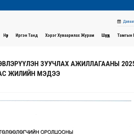
Давааг
Нүүр
Иргэн Танд
Хэрэг Хуваарилах Журам
Шүүхүүд
Тамгын 
О, ЭВЛЭРҮҮЛЭН ЗУУЧЛАХ АЖИЛЛАГААНЫ 202
АС ЖИЛИЙН МЭДЭЭ