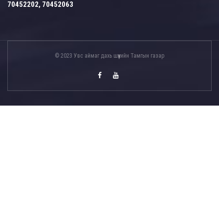
70452202, 70452063
© 2023 Увс аймаг дахь шүүхийн Тамгын газар