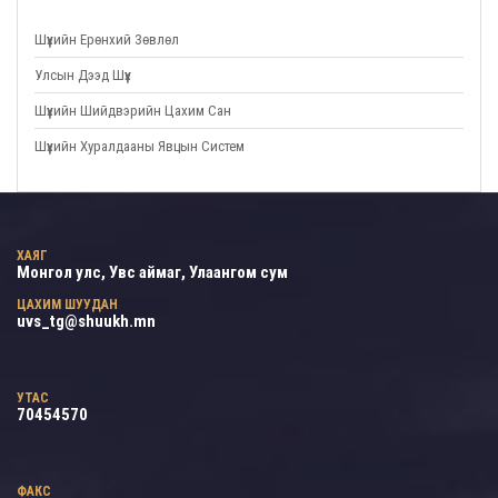
Шүүхийн Ерөнхий Зөвлөл
Улсын Дээд Шүүх
Шүүхийн Шийдвэрийн Цахим Сан
Шүүхийн Хуралдааны Явцын Систем
ХАЯГ
Монгол улс, Увс аймаг, Улаангом сум
ЦАХИМ ШУУДАН
uvs_tg@shuukh.mn
УТАС
70454570
ФАКС