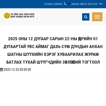
ХОЛБОО БАРИХ
САНАЛ ХҮСЭЛТ ИЛГЭЭХ
Toggle
naviga
2025 ОНЫ 12 ДУГААР САРЫН 22-НЫ ӨДРИЙН 01
ДУГААРТАЙ УВС АЙМАГ ДАХЬ СУМ ДУНДЫН АНХАН
ШАТНЫ ШҮҮХИЙН ХЭРЭГ ХУВААРИЛАХ ЖУРАМ
БАТЛАХ ТУХАЙ ШҮҮГЧДИЙН ЗӨВЛӨГӨӨНИЙ ТОГТООЛ
2025-12-23 00:00:00