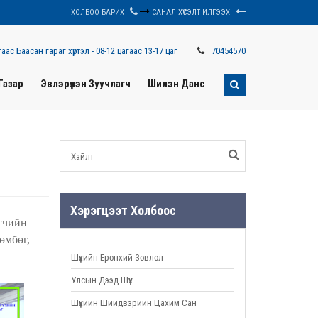
ХОЛБОО БАРИХ
САНАЛ ХҮСЭЛТ ИЛГЭЭХ
аас Баасан гараг хүртэл - 08-12 цагаас 13-17 цаг
70454570
Газар
Эвлэрүүлэн Зуучлагч
Шилэн Данс
Хэрэгцээт Холбоос
гчийн
өмбөг,
Шүүхийн Ерөнхий Зөвлөл
Улсын Дээд Шүүх
Шүүхийн Шийдвэрийн Цахим Сан