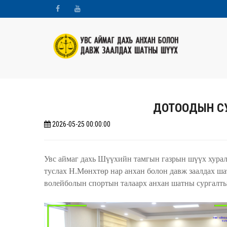
ДОТООДЫН СУ
2026-05-25 00:00:00
Увс аймаг дахь Шүүхийн тамгын газрын шүүх хурал
туслах Н.Мөнхтөр нар анхан болон давж заалдах ш
волейболын спортын талаарх анхан шатны сургалты