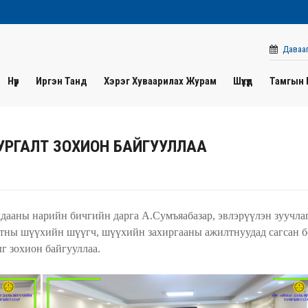
Давааг
Нүүр
Иргэн Танд
Хэрэг Хуваарилах Журам
Шүүхүүд
Тамгын 
РГАЛТ ЗОХИОН БАЙГУУЛЛАА
дааны нарийн бичгийн дарга А.Сумъяабазар, эвлэрүүлэн зуучла
атны шүүхийн шүүгч, шүүхийн захиргааны ажилтнуудад сагсан б
г зохион байгууллаа.