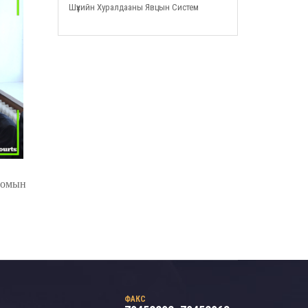
Шүүхийн Хуралдааны Явцын Систем
лоомын
ФАКС