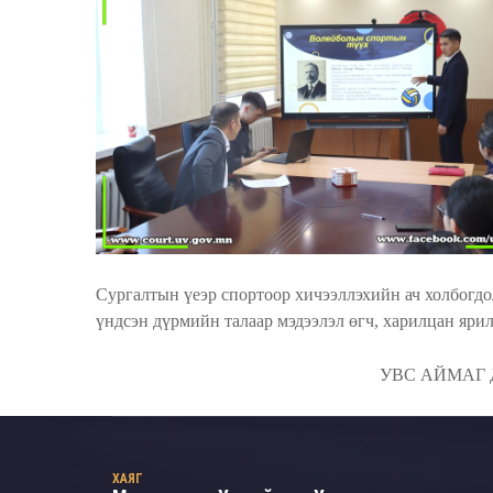
Сургалтын үеэр спортоор хичээллэхийн ач холбогдо
үндсэн дүрмийн талаар мэдээлэл өгч, харилцан ярил
УВС АЙМАГ
ХАЯГ