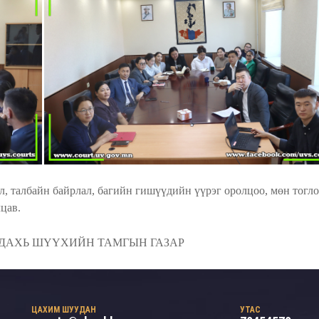
л, талбайн байрлал, багийн гишүүдийн үүрэг оролцоо, мөн тог
цав.
 ДАХЬ ШҮҮХИЙН ТАМГЫН ГАЗАР
ЦАХИМ ШУУДАН
УТАС