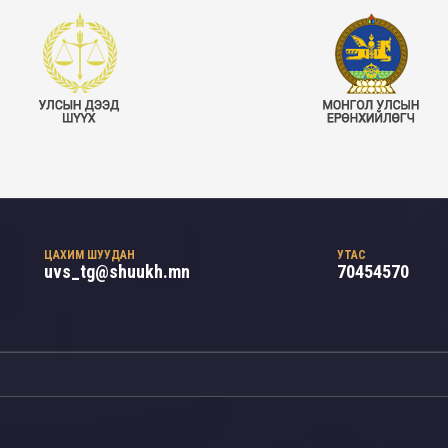
ЦАХИМ ШУУДАН
УТАС
uvs_tg@shuukh.mn
70454570