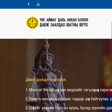
Дөчин долдугаар зүйл.
1.Монгол Улсад шүүх эрх мэдлийг гагцхүү шүүх хэрэгжү
2.Ямар ч нөхцөлд хуулиас гадуур шүүх байгуулах, 
3.Шүүхийг зөвхөн Үндсэн хууль, бусад хуулийн да