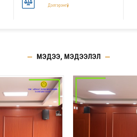
Дэлгэрэнгүй
МЭДЭЭ, МЭДЭЭЛЭЛ