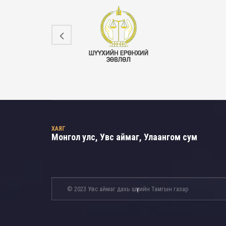
ХАЯГ
Монгол улс, Увс аймаг, Улаангом сум
© 2023 Увс аймаг дахь шүүхийн Тамгын газар