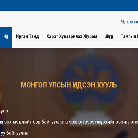
Давааг
Нүүр
Иргэн Танд
Хэрэг Хуваарилах Журам
Шүүхүүд
Тамгын 
МОНГОЛ УЛСЫН ҮНДСЭН ХУУЛЬ
үлнэ.
шүүх эрх мэдлийг өөр байгууллага эрхлэн хэрэгжүүлэхийг хориглоно
гуу байгуулна.