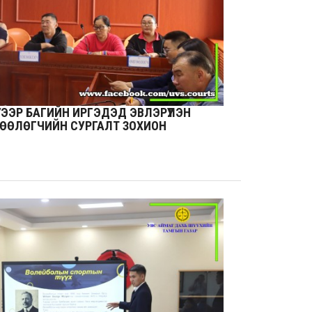
ГЭЭР БАГИЙН ИРГЭДЭД ЭВЛЭРҮҮЛЭН
ЛӨӨЛӨГЧИЙН СУРГАЛТ ЗОХИОН