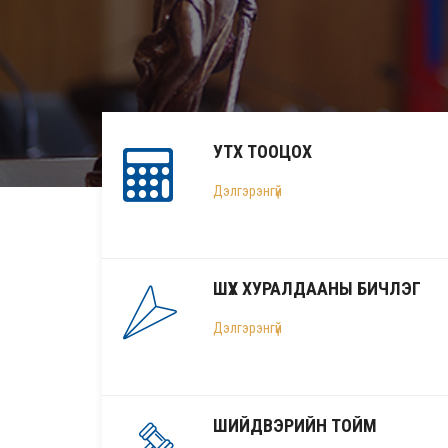
УТХ ТООЦОХ
Дэлгэрэнгүй
ШҮҮХ ХУРАЛДААНЫ БИЧЛЭГ
Дэлгэрэнгүй
ШИЙДВЭРИЙН ТОЙМ