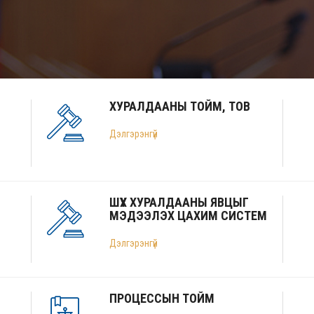
ХУРАЛДААНЫ ТОЙМ, ТОВ
Дэлгэрэнгүй
ШҮҮХ ХУРАЛДААНЫ ЯВЦЫГ
МЭДЭЭЛЭХ ЦАХИМ СИСТЕМ
Дэлгэрэнгүй
ПРОЦЕССЫН ТОЙМ