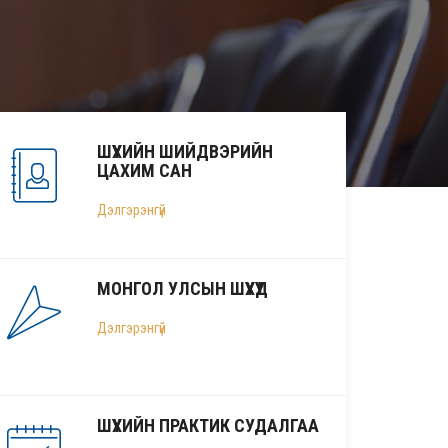
ШҮҮХИЙН ШИЙДВЭРИЙН
ЦАХИМ САН
Дэлгэрэнгүй
МОНГОЛ УЛСЫН ШҮҮХҮҮД
Дэлгэрэнгүй
ШҮҮХИЙН ПРАКТИК СУДАЛГАА