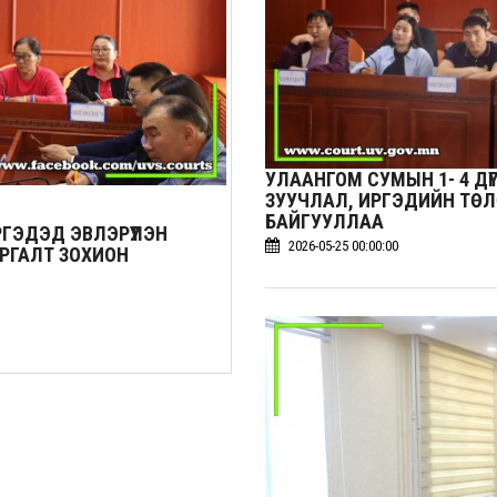
УЛААНГОМ СУМЫН 1- 4 ДҮ
ЗУУЧЛАЛ, ИРГЭДИЙН ТӨ
БАЙГУУЛЛАА
РГЭДЭД ЭВЛЭРҮҮЛЭН
2026-05-25 00:00:00
РГАЛТ ЗОХИОН