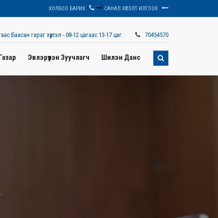
ХОЛБОО БАРИХ
САНАЛ ХҮСЭЛТ ИЛГЭЭХ
аас Баасан гараг хүртэл - 08-12 цагаас 13-17 цаг
70454570
Газар
Эвлэрүүлэн Зуучлагч
Шилэн Данс
.